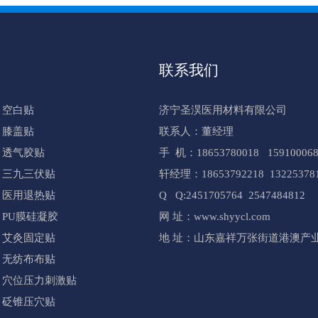
联系我们
空白贴
济宁圣淏医用材料有限公司
膝盖贴
联系人：董经理
透气胶贴
手 机：18653780018 159100068
三九三伏贴
轩经理：18653792218 13225378
医用退热贴
Q Q:2451705764 2547484812
PU膜硅凝胶
网 址：www.shyycl.com
艾灸固定贴
地 址：山东嘉祥万张街道港澳产业
无纺布布贴
穴位压力刺激贴
砭锥压穴贴