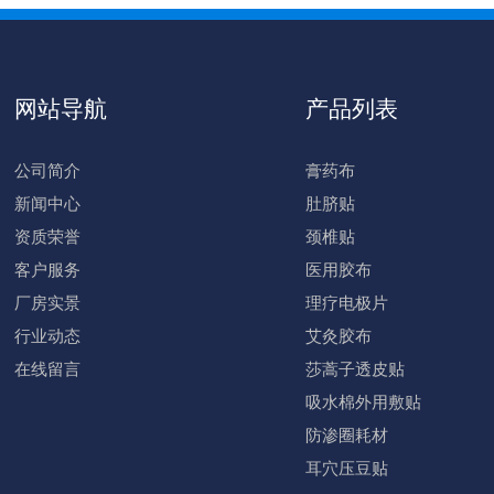
网站导航
产品列表
公司简介
膏药布
新闻中心
肚脐贴
资质荣誉
颈椎贴
客户服务
医用胶布
厂房实景
理疗电极片
行业动态
艾灸胶布
在线留言
莎蒿子透皮贴
吸水棉外用敷贴
防渗圈耗材
耳穴压豆贴