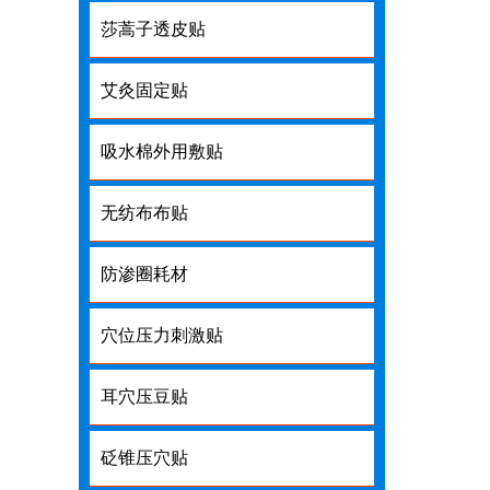
莎蒿子透皮贴
艾灸固定贴
吸水棉外用敷贴
无纺布布贴
防渗圈耗材
穴位压力刺激贴
耳穴压豆贴
砭锥压穴贴