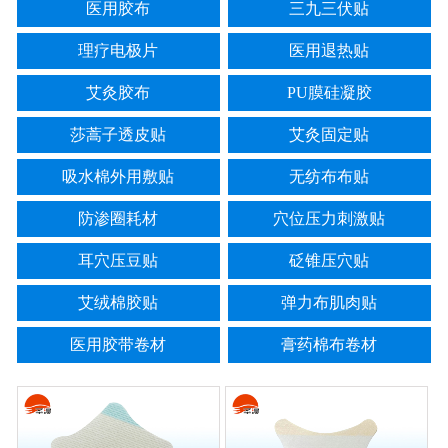
医用胶布
三九三伏贴
理疗电极片
医用退热贴
艾灸胶布
PU膜硅凝胶
莎蒿子透皮贴
艾灸固定贴
吸水棉外用敷贴
无纺布布贴
防渗圈耗材
穴位压力刺激贴
耳穴压豆贴
砭锥压穴贴
艾绒棉胶贴
弹力布肌肉贴
医用胶带卷材
膏药棉布卷材