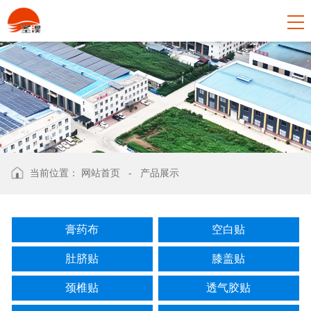
当前位置：
网站首页
-
产品展示
膏药布
空白贴
肚脐贴
膝盖贴
颈椎贴
透气胶贴