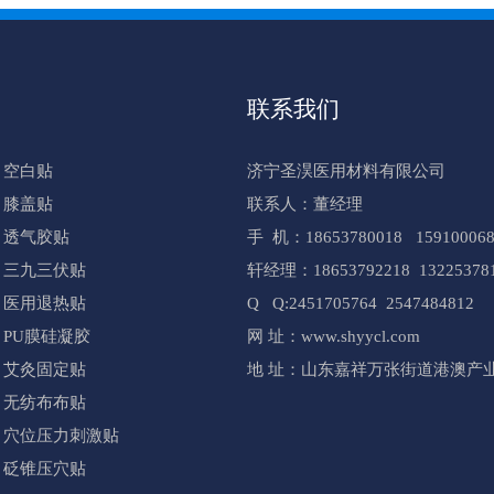
联系我们
空白贴
济宁圣淏医用材料有限公司
膝盖贴
联系人：董经理
透气胶贴
手 机：18653780018 159100068
三九三伏贴
轩经理：18653792218 13225378
医用退热贴
Q Q:2451705764 2547484812
PU膜硅凝胶
网 址：www.shyycl.com
艾灸固定贴
地 址：山东嘉祥万张街道港澳产业
无纺布布贴
穴位压力刺激贴
砭锥压穴贴