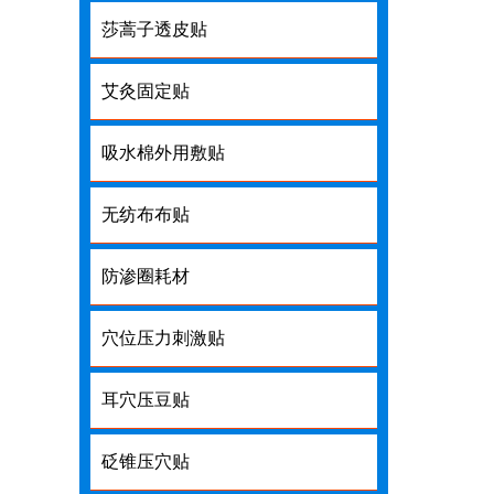
莎蒿子透皮贴
艾灸固定贴
吸水棉外用敷贴
无纺布布贴
防渗圈耗材
穴位压力刺激贴
耳穴压豆贴
砭锥压穴贴