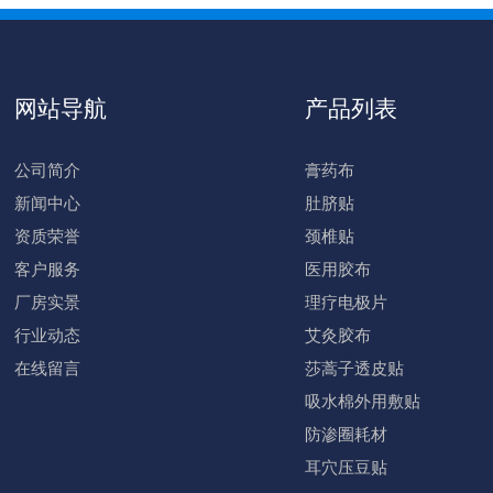
网站导航
产品列表
公司简介
膏药布
新闻中心
肚脐贴
资质荣誉
颈椎贴
客户服务
医用胶布
厂房实景
理疗电极片
行业动态
艾灸胶布
在线留言
莎蒿子透皮贴
吸水棉外用敷贴
防渗圈耗材
耳穴压豆贴