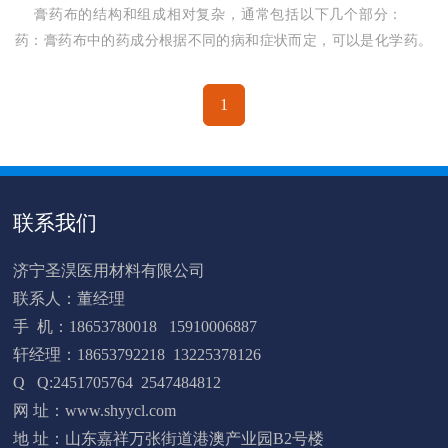
膏药布的结构和组成相对复杂，通常包括以下几个部分：
药：膏药布中的药成分根据不同的病和症状而定，可以是化学药。
药成分可以通过贴剂直接于
1
联系我们
济宁圣淏医用材料有限公司
联系人：董经理
手 机：18653780018 15910006887
轩经理：18653792218 13225378126
Q Q:2451705764 2547484812
网 址：www.shyycl.com
地 址：山东嘉祥万张街道港澳产业园B2号楼