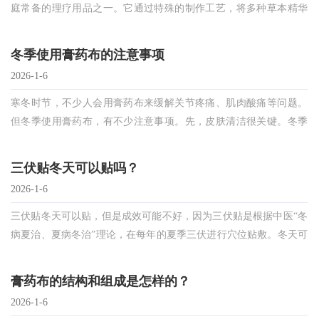
庭常备的理疗用品之一。它通过特殊的制作工艺，将多种草本精华
融入膏体中，从而实现舒缓肌肉酸痛的效果。
冬季使用膏药布的注意事项
2026-1-6
寒冬时节，不少人会用膏药布来缓解关节疼痛、肌肉酸痛等问题。
但冬季使用膏药布，有不少注意事项。先，皮肤清洁很关键。冬季
皮肤干燥，使用前要仔细清洁贴敷部位，污垢和油
三伏贴冬天可以贴吗？
2026-1-6
三伏贴冬天可以贴，但是成效可能不好，因为三伏贴是根据中医“冬
病夏治、夏病冬治”理论，在每年的夏季三伏进行穴位贴敷。冬天可
以贴三九贴，不建议贴三伏贴。三伏贴可以温
膏药布的结构和组成是怎样的？
2026-1-6